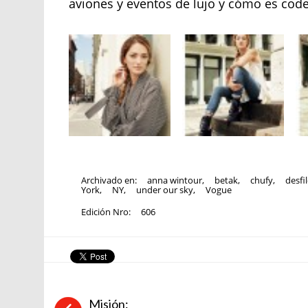
aviones y eventos de lujo y cómo es code
Archivado en:
anna wintour
,
betak
,
chufy
,
desfi
York
,
NY
,
under our sky
,
Vogue
Edición Nro:
606
Misión: