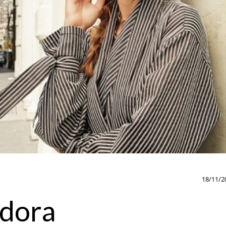
18/11/2
adora