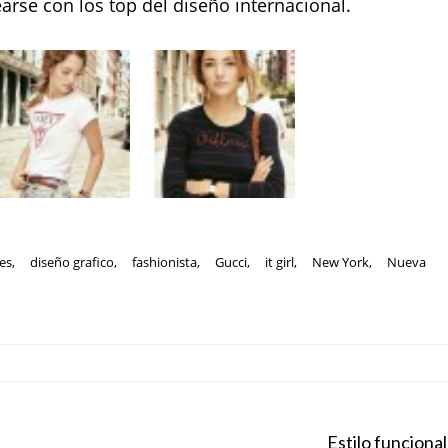
arse con los top del diseño internacional.
les
,
diseño grafico
,
fashionista
,
Gucci
,
it girl
,
New York
,
Nueva
Estilo funcional