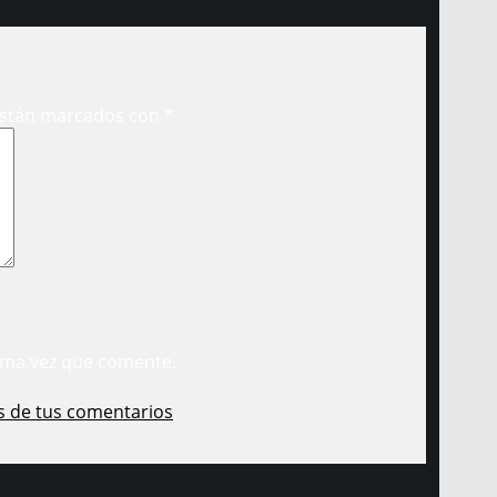
están marcados con
*
ima vez que comente.
s de tus comentarios
.