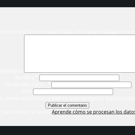
eo electrónico no será publicada.
Los campos obligatorios 
omentario
Nombre
*
Correo electrónico
*
Web
, correo electrónico y web en este navegador para la próx
t para reducir el spam.
Aprende cómo se procesan los dato