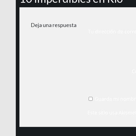
Deja una respuesta
Tu dirección de corr
C
Guarda mi nombre
Este sitio usa Akisme