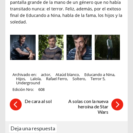
pantalla grande de la mano de un género que no había
transitado nunca: el terror. Feliz, además, por el exitoso
final de Educando a Nina, habla de la fama, los hijos y la
soledad.
Archivado en:
actor
,
Ataúd blanco
,
Educando a Nina
,
Hijos
,
Lalola
,
Rafael Ferro
,
Soltero
,
Terror 5
,
Underground
Edición Nro:
608
De cara al sol
A solas con la nueva
heroína de Star
Wars
Deja una respuesta