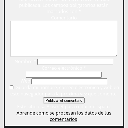
publicada.
Los campos obligatorios están
marcados con
*
Comentario
Nombre
*
Correo electrónico
*
Web
Guarda mi nombre, correo electrónico y web en
este navegador para la próxima vez que comente.
Este sitio usa Akismet para reducir el spam.
Aprende cómo se procesan los datos de tus
comentarios
.