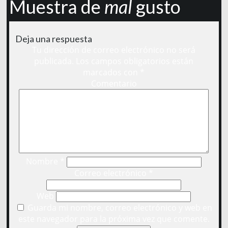
Muestra de
mal
gusto
Deja una respuesta
Tu dirección de correo electrónico no será
publicada.
Los campos obligatorios están
marcados con
*
Comentario
Nombre
*
Correo electrónico
*
Web
Guarda mi nombre, correo electrónico y web en
este navegador para la próxima vez que comente.