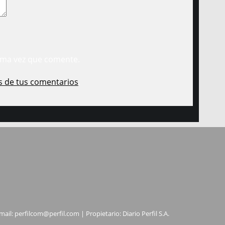
ima vez que comente.
s de tus comentarios
.
mail:
perfilcom@perfil.com
| Propietario: Diario Perfil S.A.