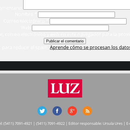
omentario
Nombre
*
Correo electrónico
*
Web
, correo electrónico y web en este navegador para la próx
t para reducir el spam.
Aprende cómo se procesan los dato
el: (5411) 7091-4921 | (5411) 7091-4922 | Editor responsable: Ursula Ures | E-