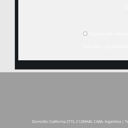
C
Guarda mi nombre
Este sitio usa Akisme
Domicilio: California 2715, C1289ABI, CABA, Argentina | T