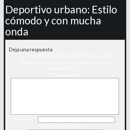
Deportivo urbano: Estilo
cómodo y con mucha
onda
Deja una respuesta
Tu dirección de correo electrónico no será
publicada.
Los campos obligatorios están
marcados con
*
Comentario
Nombre
*
Correo electrónico
*