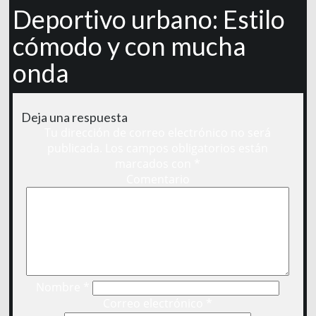
Deportivo urbano: Estilo
cómodo y con mucha
onda
Deja una respuesta
Tu dirección de correo electrónico no será
publicada.
Los campos obligatorios están
marcados con
*
Comentario
Nombre
*
Correo electrónico
*