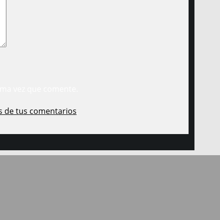
ima vez que comente.
s de tus comentarios
.