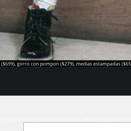
er ($699), gorro con pompon ($279), medias estampadas ($65)
eo electrónico no será publicada.
Los campos obligatorios 