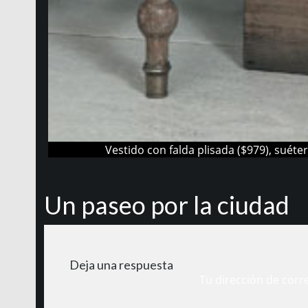
Vestido con falda plisada ($979), suét
Un paseo por la ciudad
Deja una respuesta
Tu dirección de corr