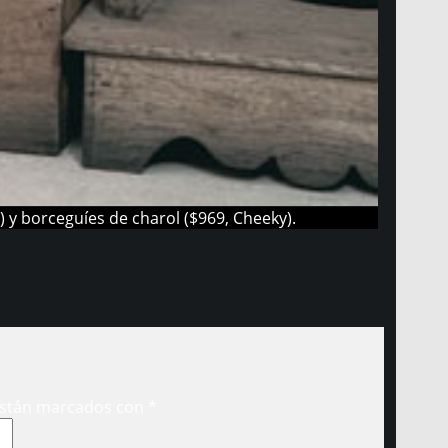
 y borceguíes de charol ($969, Cheeky).
están marcados con
*