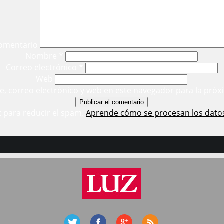
omentario
Nombre
*
Correo electrónico
*
Web
, correo electrónico y web en este navegador para la próx
t para reducir el spam.
Aprende cómo se procesan los dato