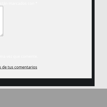
están marcados con
*
ima vez que comente.
s de tus comentarios
.