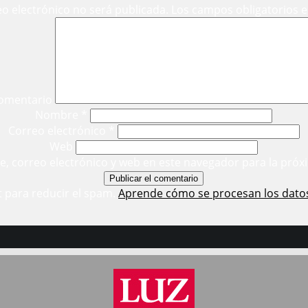
eo electrónico no será publicada.
Los campos obligatorios 
omentario
Nombre
*
Correo electrónico
*
Web
, correo electrónico y web en este navegador para la próx
t para reducir el spam.
Aprende cómo se procesan los dato