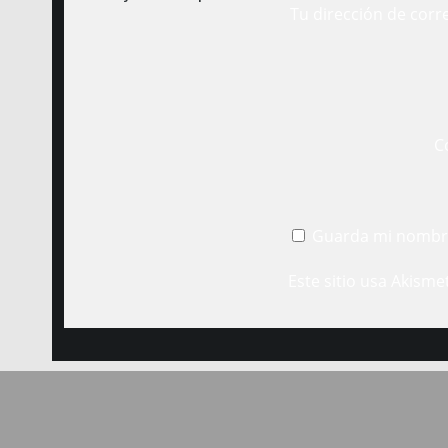
Tu dirección de corr
C
Guarda mi nombre
Este sitio usa Akisme