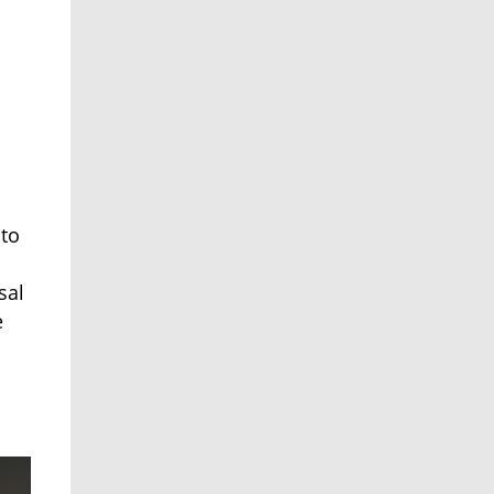
nto
sal
e