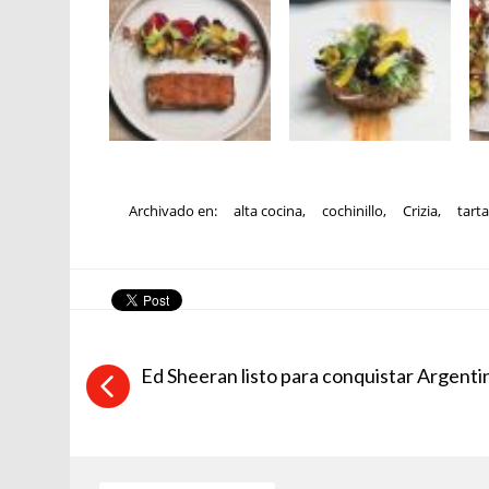
Archivado en:
alta cocina
,
cochinillo
,
Crizia
,
tarta
Ed Sheeran listo para conquistar Argenti