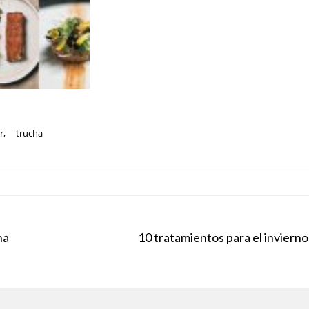
r
,
trucha
na
10 tratamientos para el invierno