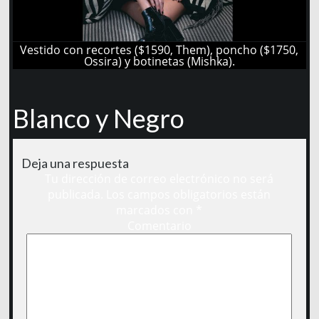
Vestido con recortes ($1590, Them), poncho ($1750,
Ossira) y botinetas (Mishka).
Blanco y Negro
Deja una respuesta
Tu dirección de correo electrónico no será
publicada.
Los campos obligatorios están
marcados con
*
Comentario