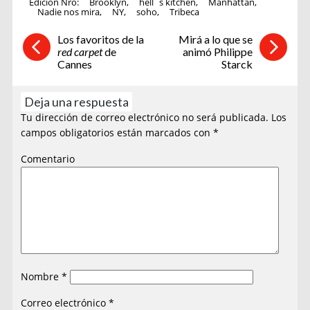
Edición Nro:
Brooklyn
,
hell´s kitchen
,
Manhattan
,
Nadie nos mira
,
NY
,
soho
,
Tribeca
Los favoritos de la
Mirá a lo que se
red carpet
de
animó Philippe
Cannes
Starck
Deja una respuesta
Tu dirección de correo electrónico no será publicada.
Los
campos obligatorios están marcados con
*
Comentario
Nombre
*
Correo electrónico
*