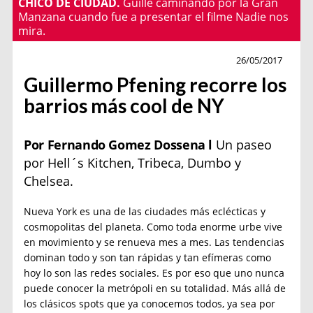
CHICO DE CIUDAD.
Guille caminando por la Gran
Manzana cuando fue a presentar el filme Nadie nos
mira.
Turismo
26/05/2017
Guillermo Pfening recorre los
barrios más cool de NY
Por Fernando Gomez Dossena l
Un paseo
por Hell´s Kitchen, Tribeca, Dumbo y
Chelsea.
Nueva York es una de las ciudades más eclécticas y
cosmopolitas del planeta. Como toda enorme urbe vive
en movimiento y se renueva mes a mes. Las tendencias
dominan todo y son tan rápidas y tan efímeras como
hoy lo son las redes sociales. Es por eso que uno nunca
puede conocer la metrópoli en su totalidad. Más allá de
los clásicos spots que ya conocemos todos, ya sea por