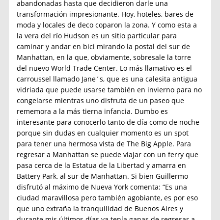
abandonadas hasta que decidieron darle una
transformación impresionante. Hoy, hoteles, bares de
moda y locales de deco coparon la zona. Y como esta a
la vera del río Hudson es un sitio particular para
caminar y andar en bici mirando la postal del sur de
Manhattan, en la que, obviamente, sobresale la torre
del nuevo World Trade Center. Lo más llamativo es el
carroussel llamado Jane´s, que es una calesita antigua
vidriada que puede usarse también en invierno para no
congelarse mientras uno disfruta de un paseo que
rememora a la más tierna infancia. Dumbo es
interesante para conocerlo tanto de día como de noche
porque sin dudas en cualquier momento es un spot
para tener una hermosa vista de The Big Apple. Para
regresar a Manhattan se puede viajar con un ferry que
pasa cerca de la Estatua de la Libertad y amarra en
Battery Park, al sur de Manhattan. Si bien Guillermo
disfrutó al máximo de Nueva York comenta: “Es una
ciudad maravillosa pero también agobiante, es por eso
que uno extraña la tranquilidad de Buenos Aires y
durante mis últimos días ya tenía ganas de regresar a