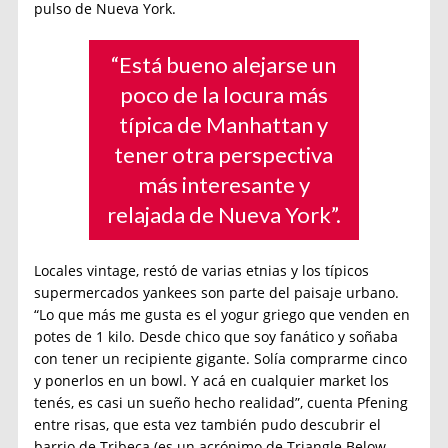
pulso de Nueva York.
“Está bueno alejarse un
poco de la locura más
típica de Manhattan y
tener otra perspectiva
más interesante y
relajada de Nueva York”.
Locales vintage, restó de varias etnias y los típicos
supermercados yankees son parte del paisaje urbano.
“Lo que más me gusta es el yogur griego que venden en
potes de 1 kilo. Desde chico que soy fanático y soñaba
con tener un recipiente gigante. Solía comprarme cinco
y ponerlos en un bowl. Y acá en cualquier market los
tenés, es casi un sueño hecho realidad”, cuenta Pfening
entre risas, que esta vez también pudo descubrir el
barrio de Tribeca (es un acrónimo de Triangle Below