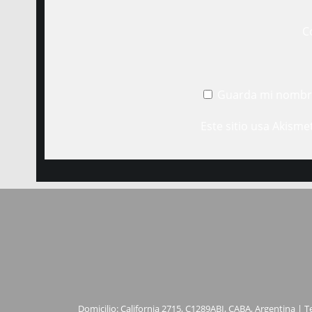
C
Guarda mi nombre
Este sitio usa Akisme
Domicilio: California 2715, C1289ABI, CABA, Argentina | T