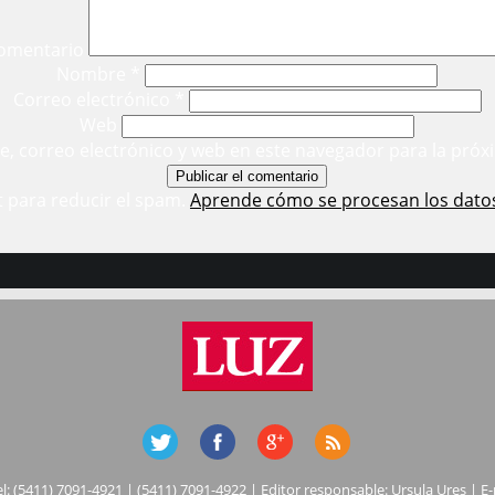
omentario
Nombre
*
Correo electrónico
*
Web
, correo electrónico y web en este navegador para la próx
t para reducir el spam.
Aprende cómo se procesan los dato
el: (5411) 7091-4921 | (5411) 7091-4922 | Editor responsable: Ursula Ures | E-