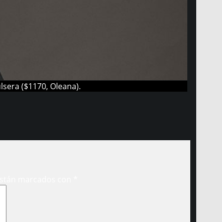
lsera ($1170, Oleana).
están marcados con
*