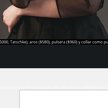
000, Tatschke), aros ($580), pulsera ($960) y collar como pu
eo electrónico no será publicada.
Los campos obligatorios 