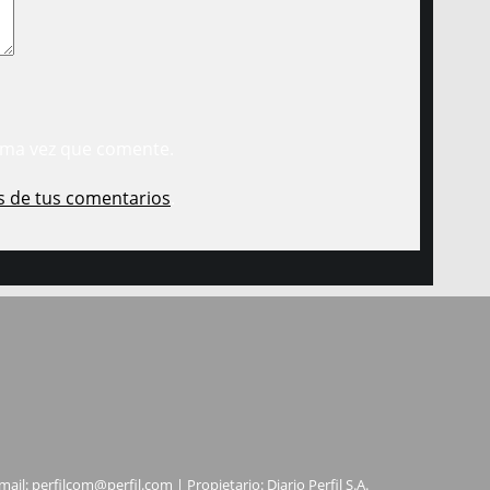
ima vez que comente.
s de tus comentarios
.
mail:
perfilcom@perfil.com
| Propietario: Diario Perfil S.A.