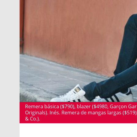
Remera básica ($790), blazer ($4980, Garçon Garcí
Originals). Inés. Remera de mangas largas ($519
& Co.).