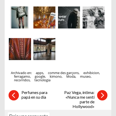
Archivado en:
apps
,
comme des garçons
,
exhibicion
,
ferragamo
,
google
,
kimono
,
Moda
,
museo
,
recorridos
,
tecnologia
Perfumes para
Paz Vega, íntima:
papá en su día
«Nunca me sentí
parte de
Hollywood»
Deja una respuesta