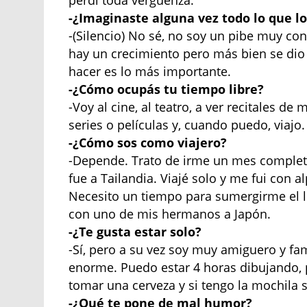
perdí toda vergüenza.
-¿Imaginaste alguna vez todo lo que lo
-(Silencio) No sé, no soy un pibe muy co
hay un crecimiento pero más bien se dio
hacer es lo más importante.
-¿Cómo ocupás tu tiempo libre?
-Voy al cine, al teatro, a ver recitales
series o películas y, cuando puedo, viajo.
-¿Cómo sos como viajero?
-Depende. Trato de irme un mes completo
fue a Tailandia. Viajé solo y me fui con al
Necesito un tiempo para sumergirme el lu
con uno de mis hermanos a Japón.
-¿Te gusta estar solo?
-Sí, pero a su vez soy muy amiguero y fa
enorme. Puedo estar 4 horas dibujando, 
tomar una cerveza y si tengo la mochila 
-¿Qué te pone de mal humor?