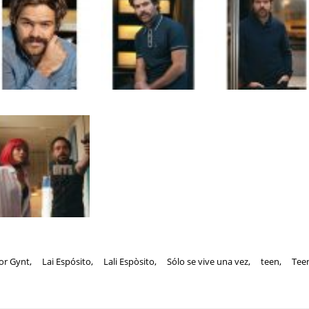
or Gynt
,
Lai Espósito
,
Lali Espòsito
,
Sólo se vive una vez
,
teen
,
Tee