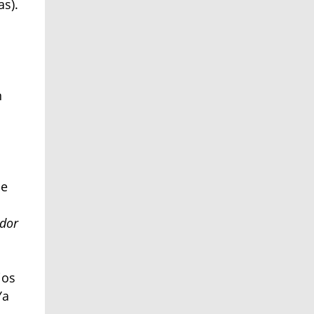
as).
n
de
dor
ios
Ya