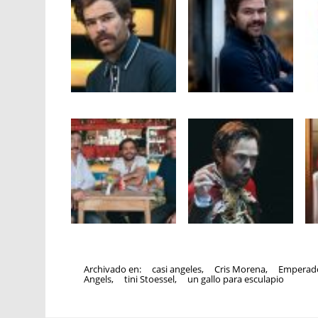
Archivado en:
casi angeles
,
Cris Morena
,
Emperad
Angels
,
tini Stoessel
,
un gallo para esculapio