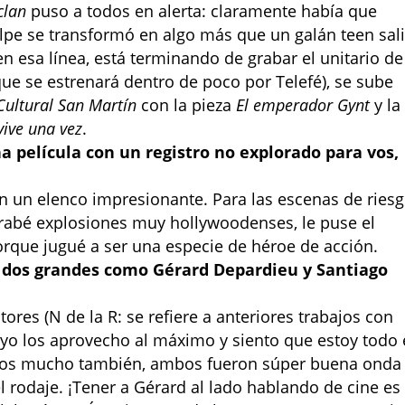
clan
puso a todos en alerta: claramente había que
olpe se transformó en algo más que un galán teen sal
en esa línea, está terminando de grabar el unitario de
ue se estrenará dentro de poco por Telefé), se sube
Cultural San Martín
con la pieza
El emperador Gynt
y la
vive una vez
.
a película con un registro no explorado para vos,
on un elenco impresionante. Para las escenas de ries
 grabé explosiones muy hollywoodenses, le puse el
orque jugué a ser una especie de héroe de acción.
n dos grandes como Gérard Depardieu y Santiago
res (N de la R: se refiere a anteriores trabajos con
, yo los aprovecho al máximo y siento que estoy todo 
imos mucho también, ambos fueron súper buena onda
 rodaje. ¡Tener a Gérard al lado hablando de cine es