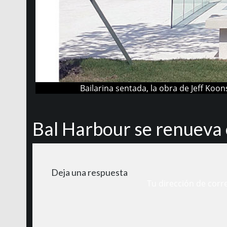
Bailarina sentada, la obra de Jeff Koo
Bal Harbour se renueva 
Deja una respuesta
Tu dirección de corr