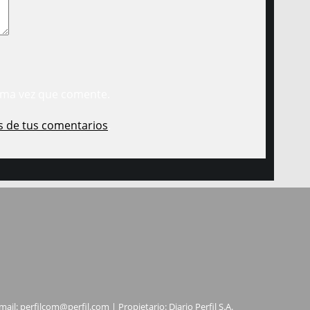
ima vez que comente.
s de tus comentarios
.
mail:
perfilcom@perfil.com
| Propietario: Diario Perfil S.A.