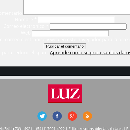
omentario
Nombre
*
Correo electrónico
*
Web
, correo electrónico y web en este navegador para la próx
t para reducir el spam.
Aprende cómo se procesan los dato
el: (5411) 7091-4921 | (5411) 7091-4922 | Editor responsable: Ursula Ures | E-