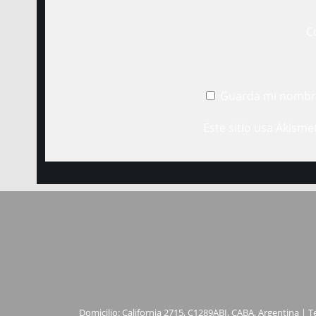
C
Guarda mi nombre
Este sitio usa Akisme
Domicilio: California 2715, C1289ABI, CABA, Argentina | T