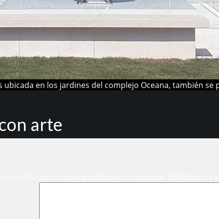
ns ubicada en los jardines del complejo Oceana, también se
con arte
eo electrónico no será publicada.
Los campos obligatorios 