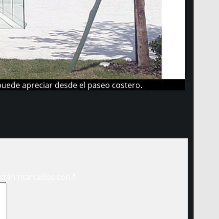
 puede apreciar desde el paseo costero.
están marcados con
*