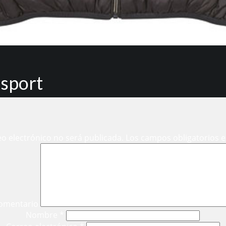
 sport
eo electrónico no será publicada.
Los campos obligatorios 
omentario
Nombre
*