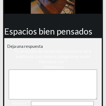
Espacios bien pensados
Deja una respuesta
Tu dirección de correo electrónico no será
publicada.
Los campos obligatorios están
marcados con
*
Comentario
Nombre
*