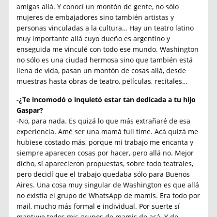
amigas allá. Y conocí un montón de gente, no sólo
mujeres de embajadores sino también artistas y
personas vinculadas a la cultura… Hay un teatro latino
muy importante allá cuyo dueño es argentino y
enseguida me vinculé con todo ese mundo. Washington
no sólo es una ciudad hermosa sino que también está
llena de vida, pasan un montón de cosas allá, desde
muestras hasta obras de teatro, películas, recitales…
-¿Te incomodó o inquietó estar tan dedicada a tu hijo
Gaspar?
-No, para nada. Es quizá lo que más extrañaré de esa
experiencia. Amé ser una mamá full time. Acá quizá me
hubiese costado más, porque mi trabajo me encanta y
siempre aparecen cosas por hacer, pero allá no. Mejor
dicho, sí aparecieron propuestas, sobre todo teatrales,
pero decidí que el trabajo quedaba sólo para Buenos
Aires. Una cosa muy singular de Washington es que allá
no existía el grupo de WhatsApp de mamis. Era todo por
mail, mucho más formal e individual. Por suerte sí
mantuve todos mis grupos de mamis de acá. Y de