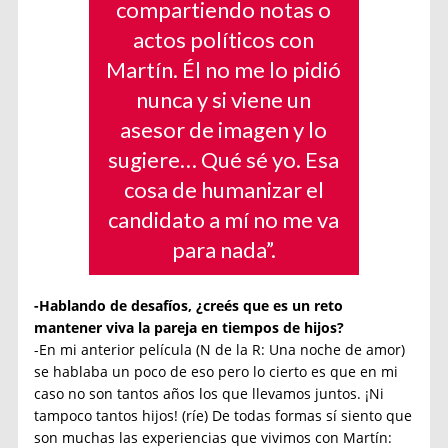
compartiendo notas o
actos políticos con
Martín. Él no me lo pidió
nunca y si viene un
asesor de imagen y lo
sugiere… Qué sé yo. Esa
cosa de humanizar el
candidato a mí no me va
para nada”.
-Hablando de desafíos, ¿creés que es un reto
mantener viva la pareja en tiempos de hijos?
-En mi anterior película (N de la R: Una noche de amor)
se hablaba un poco de eso pero lo cierto es que en mi
caso no son tantos años los que llevamos juntos. ¡Ni
tampoco tantos hijos! (ríe) De todas formas sí siento que
son muchas las experiencias que vivimos con Martín: