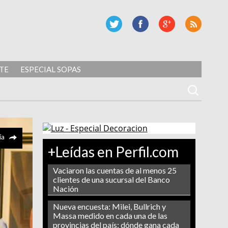
TE
ESPECIAL SOPAS
ía
+Leídas en Perfil.com
Vaciaron las cuentas de al menos 25
clientes de una sucursal del Banco
Nación
Nueva encuesta: Milei, Bullrich y
Massa medido en cada una de las
provincias del país: dónde gana cada