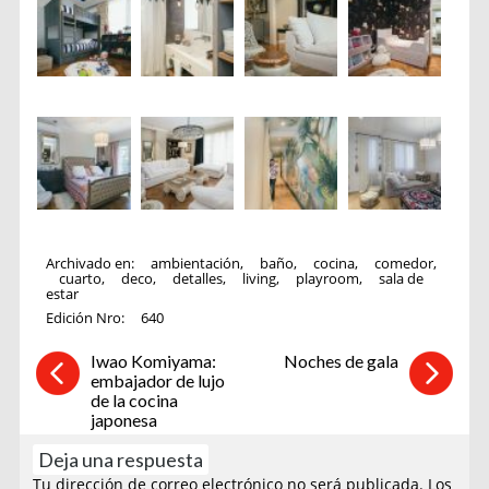
Archivado en:
ambientación
,
baño
,
cocina
,
comedor
,
cuarto
,
deco
,
detalles
,
living
,
playroom
,
sala de
estar
Edición Nro:
640
Iwao Komiyama:
Noches de gala
embajador de lujo
de la cocina
japonesa
Deja una respuesta
Tu dirección de correo electrónico no será publicada.
Los