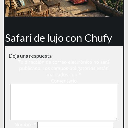
Safari de lujo con Chufy
Deja una respuesta
Tu dirección de correo electrónico no será
publicada.
Los campos obligatorios están
marcados con
*
Comentario
Nombre
*