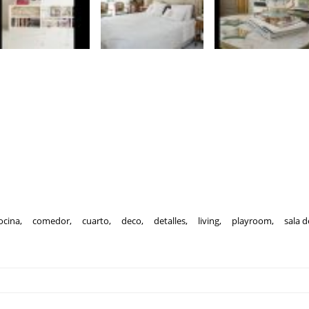
ocina
,
comedor
,
cuarto
,
deco
,
detalles
,
living
,
playroom
,
sala d