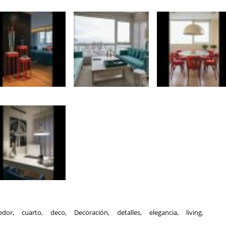
edor
,
cuarto
,
deco
,
Decoración
,
detalles
,
elegancia
,
living
,