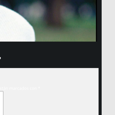
”
están marcados con
*