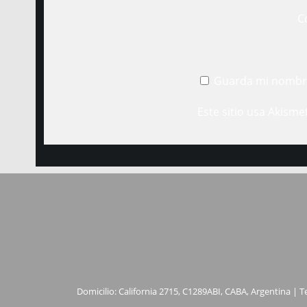
C
Guarda mi nombre
Este sitio usa Akisme
Domicilio: California 2715, C1289ABI, CABA, Argentina | T