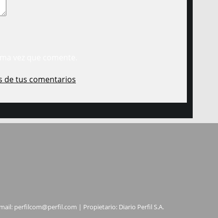
ima vez que comente.
s de tus comentarios
.
mail:
perfilcom@perfil.com
| Propietario: Diario Perfil S.A.