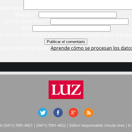
omentario
Nombre
*
Correo electrónico
*
Web
, correo electrónico y web en este navegador para la próx
t para reducir el spam.
Aprende cómo se procesan los dato
el: (5411) 7091-4921 | (5411) 7091-4922 | Editor responsable: Ursula Ures | E-