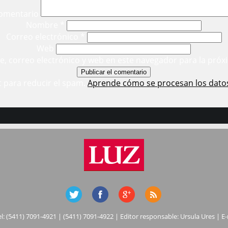
omentario
Nombre
*
Correo electrónico
*
Web
, correo electrónico y web en este navegador para la próx
t para reducir el spam.
Aprende cómo se procesan los dato
el: (5411) 7091-4921 | (5411) 7091-4922 | Editor responsable: Ursula Ures | E-