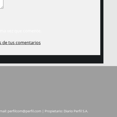
ima vez que comente.
s de tus comentarios
.
mail:
perfilcom@perfil.com
| Propietario: Diario Perfil S.A.