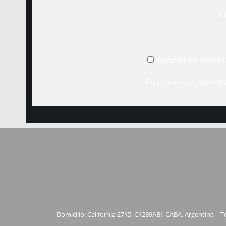
C
Guarda mi nombre
Este sitio usa Akisme
Domicilio: California 2715, C1289ABI, CABA, Argentina | T