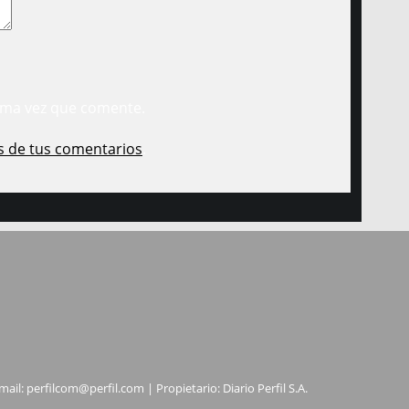
ima vez que comente.
s de tus comentarios
.
mail:
perfilcom@perfil.com
| Propietario: Diario Perfil S.A.