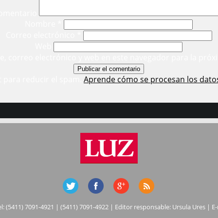
omentario
Nombre
*
Correo electrónico
*
Web
, correo electrónico y web en este navegador para la próx
t para reducir el spam.
Aprende cómo se procesan los dato
el: (5411) 7091-4921 | (5411) 7091-4922 | Editor responsable: Ursula Ures | E-