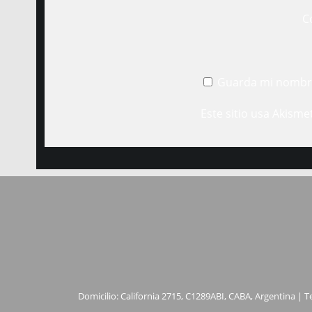
C
Guarda mi nombre
Este sitio usa Akisme
Domicilio: California 2715, C1289ABI, CABA, Argentina | T