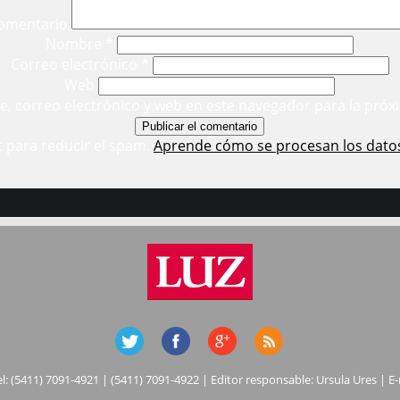
omentario
Nombre
*
Correo electrónico
*
Web
, correo electrónico y web en este navegador para la próx
t para reducir el spam.
Aprende cómo se procesan los dato
el: (5411) 7091-4921 | (5411) 7091-4922 | Editor responsable: Ursula Ures | E-