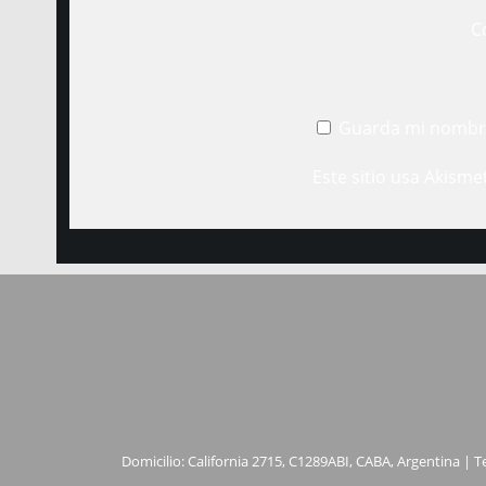
C
Guarda mi nombre
Este sitio usa Akisme
Domicilio: California 2715, C1289ABI, CABA, Argentina | T