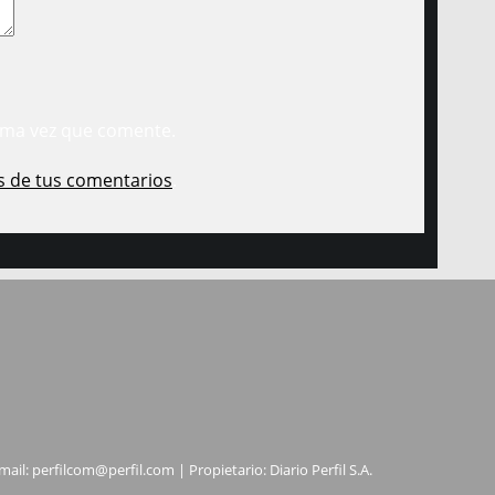
ima vez que comente.
s de tus comentarios
.
mail:
perfilcom@perfil.com
| Propietario: Diario Perfil S.A.