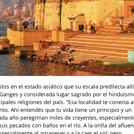
os en el estado asiático que su escala predilecta allí
ío Ganges y considerada lugar sagrado por el hinduism
ipales religiones del país. “Esa localidad te conecta a
to. Ahí entendés que tu vida tiene un principio y un
e cada año peregrinan miles de creyentes, especialment
us pecados con baños en el río. A la orilla del afluen
specialmente al amanecer y a la caer el sol; pero