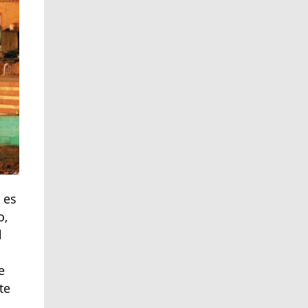
 es
o,
l
e
te