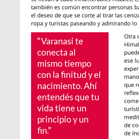
también es común encontrar personas ba
el deseo de que se corte al tirar las cen
ropa y turistas paseando y admirando lo 
Otra 
“Varanasi te
Himal
conecta al
puede
ese l
mismo tiempo
exper
con la finitud y el
manos
nacimiento. Ahí
que r
refle
entendés que tu
comen
vida tiene un
turís
medit
principio y un
de co
fin.”
de In