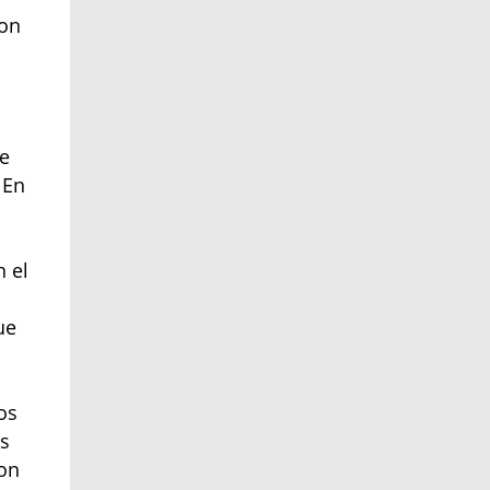
con
se
 En
n el
ue
os
os
con