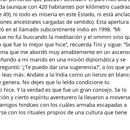
lada (aunque con 420 habitantes por kilómetro cuadra
9), ni todo es miseria en este Estado, ni está ancla
iones ancestrales cargadas de sentido). Esta apertura
izó en el llamado subcontinente indio en 1998. “Mi
orque no fui buscando la meditación y el ommm sino q
 que fue lo mejor que hice”, recuerda Tini y sigue: “S
ónima que me abordó muy amablemente en un ascens
añando a mi marido en una misión diplomática y se
preguntó: ‘¿Te puedo dar una sugerencia?’, a los que y
 leas más. Andate a la India como un lienzo en blanc
e genera. No dejes que lo leído condicione tu
o hice. Y la verdad es que fue un gran consejo. Se lo
ión y cierto espíritu aventurero la llevaron a movers
er amigos hindúes con los cuáles armaba escapadas a
rse con los rituales propios de una cultura que tiene