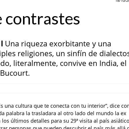
18/10/2
de contrastes
l
Una riqueza exorbitante y una
es religiones, un sinfín de dialecto
do, literalmente, convive en India, el
 Bucourt.
 una cultura que te conecta con tu interior”, dice co
a palabra la trasladara al otro lado del mundo la ex
s últimos detalles para su 29ª visita al país asiático
ar personas que pueden descubrir el país más allá 