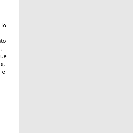
 lo
nto
.
que
e,
 e
o