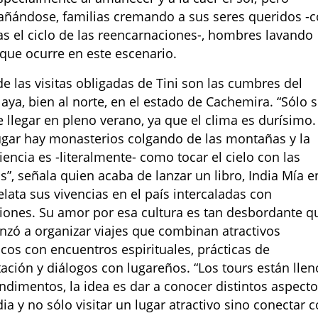
ñándose, familias cremando a sus seres queridos -
izas el ciclo de las reencarnaciones-, hombres lavando
que ocurre en este escenario.
de las visitas obligadas de Tini son las cumbres del
aya, bien al norte, en el estado de Cachemira. “Sólo 
 llegar en pleno verano, ya que el clima es durísimo.
ugar hay monasterios colgando de las montañas y la
iencia es -literalmente- como tocar el cielo con las
”, señala quien acaba de lanzar un libro, India Mía e
elata sus vivencias en el país intercaladas con
xiones. Su amor por esa cultura es tan desbordante q
zó a organizar viajes que combinan atractivos
ticos con encuentros espirituales, prácticas de
ación y diálogos con lugareños. “Los tours están llen
ndimentos, la idea es dar a conocer distintos aspect
dia y no sólo visitar un lugar atractivo sino conectar 