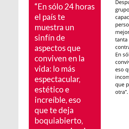
Despu
“En sólo 24 horas
grupo
el país te
capac
perso
muestra un
mejor
sinfín de
tanta
aspectos que
contr
En só
conviven en la
convi
vida: lo más
eso q
incom
espectacular,
que p
estético e
otra”.
increíble, eso
que te deja
boquiabierto,