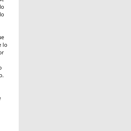
do
do
ue
e lo
or
o
o.
e