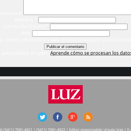
omentario
Nombre
*
Correo electrónico
*
Web
, correo electrónico y web en este navegador para la próx
t para reducir el spam.
Aprende cómo se procesan los dato
el: (5411) 7091-4921 | (5411) 7091-4922 | Editor responsable: Ursula Ures | E-