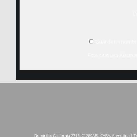
C
Guarda mi nombre
Este sitio usa Akisme
Domicilio: California 2715, C1289ABI, CABA, Argentina | T