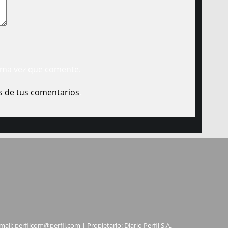
ima vez que comente.
s de tus comentarios
.
mail:
perfilcom@perfil.com
| Propietario: Diario Perfil S.A.