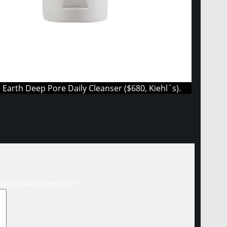
e Earth Deep Pore Daily Cleanser ($680, Kiehl´s).
están marcados con
*