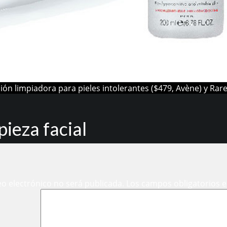
ción limpiadora para pieles intolerantes ($479, Avène) y Rar
pieza facial
eo electrónico no será publicada.
Los campos obligatorios 