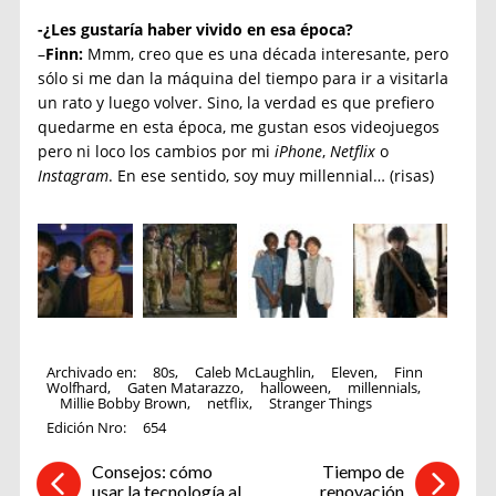
-¿Les gustaría haber vivido en esa época?
–
Finn:
Mmm, creo que es una década interesante, pero
sólo si me dan la máquina del tiempo para ir a visitarla
un rato y luego volver. Sino, la verdad es que prefiero
quedarme en esta época, me gustan esos videojuegos
pero ni loco los cambios por mi
iPhone
,
Netflix
o
Instagram
. En ese sentido, soy muy millennial… (risas)
Archivado en:
80s
,
Caleb McLaughlin
,
Eleven
,
Finn
Wolfhard
,
Gaten Matarazzo
,
halloween
,
millennials
,
Millie Bobby Brown
,
netflix
,
Stranger Things
Edición Nro:
654
Consejos: cómo
Tiempo de
usar la tecnología al
renovación