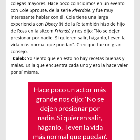
colegas mayores. Hace poco coincidimos en un evento
con Cole Sprouse, de la serie
Riverdale
, y fue muy
interesante hablar con él. Cole tiene una larga
experiencia con
Disney
(N de la R: también hizo de hijo
de Ross en la sitcom
Friends
) y nos dijo: “No se dejen
presionar por nadie. Si quieren salir, háganlo, lleven la
vida más normal que puedan”. Creo que fue un gran
consejo.
–
Caleb:
Yo siento que en esto no hay recetas buenas y
malas. Es la que encuentra cada uno y eso la hace valer
por sí misma.
Hace poco un actor más
grande nos dijo: ‘No se
dejen presionar por
nadie. Si quieren salir,
háganlo, lleven la vida
más normal que puedan’.