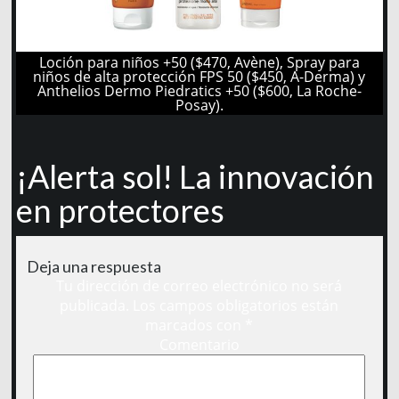
Loción para niños +50 ($470, Avène), Spray para
niños de alta protección FPS 50 ($450, A-Derma) y
Anthelios Dermo Piedratics +50 ($600, La Roche-
Posay).
¡Alerta sol! La innovación
en protectores
Deja una respuesta
Tu dirección de correo electrónico no será
publicada.
Los campos obligatorios están
marcados con
*
Comentario