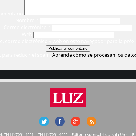
omentario
Nombre
*
Correo electrónico
*
Web
, correo electrónico y web en este navegador para la próx
t para reducir el spam.
Aprende cómo se procesan los dato
el: (5411) 7091-4921 | (5411) 7091-4922 | Editor responsable: Ursula Ures | E-