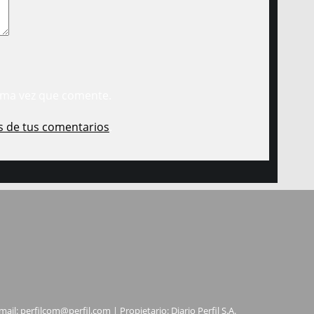
ima vez que comente.
s de tus comentarios
.
mail:
perfilcom@perfil.com
| Propietario: Diario Perfil S.A.