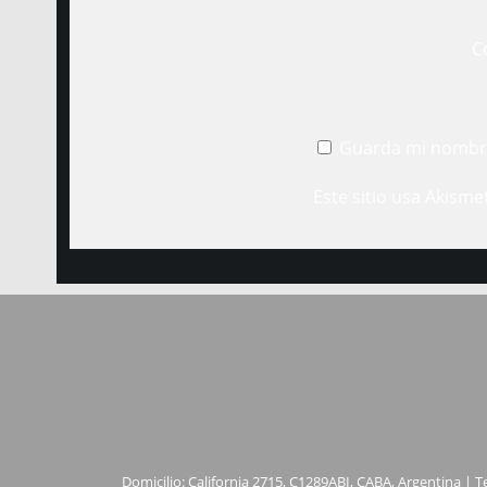
C
Guarda mi nombre
Este sitio usa Akisme
Domicilio: California 2715, C1289ABI, CABA, Argentina | T