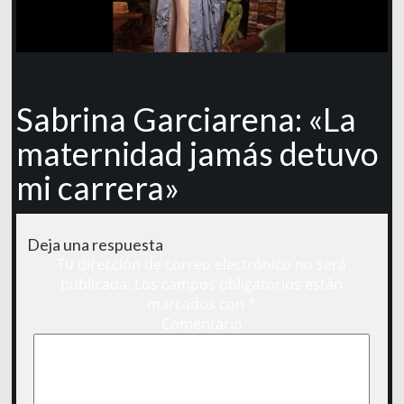
Sabrina Garciarena: «La
maternidad jamás detuvo
mi carrera»
Deja una respuesta
Tu dirección de correo electrónico no será
publicada.
Los campos obligatorios están
marcados con
*
Comentario