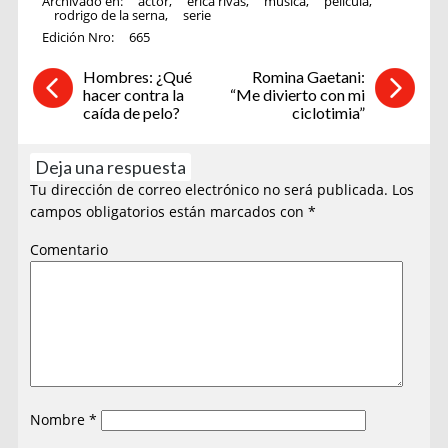
Archivado en:
actor
,
erica rivas
,
música
,
pelicula
,
rodrigo de la serna
,
serie
Edición Nro:
665
Hombres: ¿Qué
Romina Gaetani:
hacer contra la
“Me divierto con mi
caída de pelo?
ciclotimia”
Deja una respuesta
Tu dirección de correo electrónico no será publicada.
Los
campos obligatorios están marcados con
*
Comentario
Nombre
*