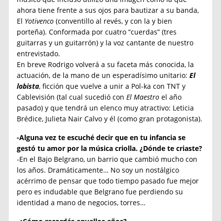
ahora tiene frente a sus ojos para bautizar a su banda,
El
Yotivenco
(conventillo al revés, y con la y bien
porteña). Conformada por cuatro “cuerdas” (tres
guitarras y un guitarrón) y la voz cantante de nuestro
entrevistado.
En breve Rodrigo volverá a su faceta más conocida, la
actuación, de la mano de un esperadísimo unitario:
El
lobista
, ficción que vuelve a unir a Pol-ka con TNT y
Cablevisión (tal cual sucedió con
El Maestro
el año
pasado) y que tendrá un elenco muy atractivo: Leticia
Brédice, Julieta Nair Calvo y él (como gran protagonista).
-Alguna vez te escuché decir que en tu infancia se
gestó tu amor por la música criolla. ¿Dónde te criaste?
-En el Bajo Belgrano, un barrio que cambió mucho con
los años. Dramáticamente… No soy un nostálgico
acérrimo de pensar que todo tiempo pasado fue mejor
pero es indudable que Belgrano fue perdiendo su
identidad a mano de negocios, torres…