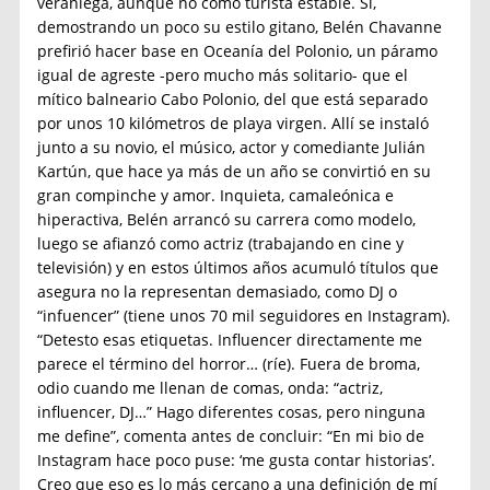
veraniega, aunque no como turista estable. Sí,
demostrando un poco su estilo gitano, Belén Chavanne
prefirió hacer base en Oceanía del Polonio, un páramo
igual de agreste -pero mucho más solitario- que el
mítico balneario Cabo Polonio, del que está separado
por unos 10 kilómetros de playa virgen. Allí se instaló
junto a su novio, el músico, actor y comediante Julián
Kartún, que hace ya más de un año se convirtió en su
gran compinche y amor. Inquieta, camaleónica e
hiperactiva, Belén arrancó su carrera como modelo,
luego se afianzó como actriz (trabajando en cine y
televisión) y en estos últimos años acumuló títulos que
asegura no la representan demasiado, como DJ o
“infuencer” (tiene unos 70 mil seguidores en Instagram).
“Detesto esas etiquetas. Influencer directamente me
parece el término del horror… (ríe). Fuera de broma,
odio cuando me llenan de comas, onda: “actriz,
influencer, DJ…” Hago diferentes cosas, pero ninguna
me define”, comenta antes de concluir: “En mi bio de
Instagram hace poco puse: ‘me gusta contar historias’.
Creo que eso es lo más cercano a una definición de mí