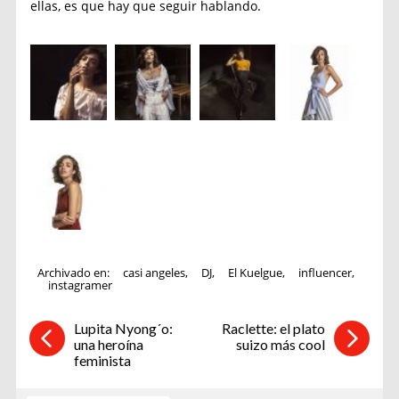
ellas, es que hay que seguir hablando.
Archivado en:
casi angeles
,
DJ
,
El Kuelgue
,
influencer
,
instagramer
Lupita Nyong´o:
Raclette: el plato
una heroína
suizo más cool
feminista