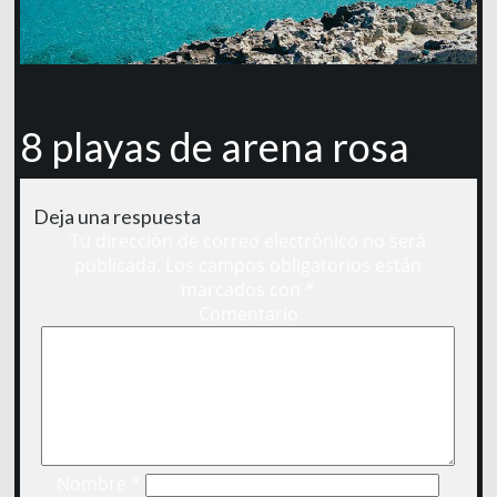
8 playas de arena rosa
Deja una respuesta
Tu dirección de correo electrónico no será
publicada.
Los campos obligatorios están
marcados con
*
Comentario
Nombre
*