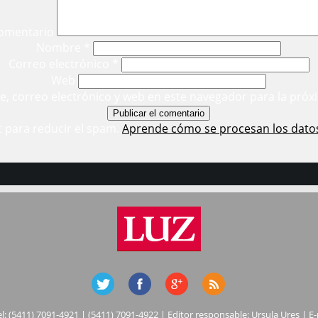
omentario
Nombre
*
Correo electrónico
*
Web
, correo electrónico y web en este navegador para la próx
t para reducir el spam.
Aprende cómo se procesan los dato
el: (5411) 7091-4921 | (5411) 7091-4922 | Editor responsable: Ursula Ures | E-