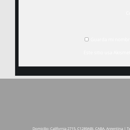
C
Guarda mi nombre
Este sitio usa Akisme
Domicilio: California 2715, C1289ABI, CABA, Argentina | T