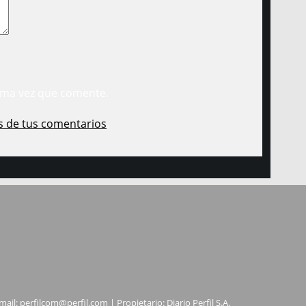
ima vez que comente.
s de tus comentarios
.
mail:
perfilcom@perfil.com
| Propietario: Diario Perfil S.A.