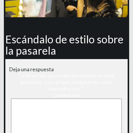
Escándalo de estilo sobre
la pasarela
Deja una respuesta
Tu dirección de correo electrónico no será
publicada.
Los campos obligatorios están
marcados con
*
Comentario