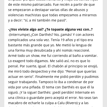
de este mismo patriarcado. Fue recién a partir de que
se empezaron a destapar varias ollas de abusos y
violencias machistas que todas empezamos a mirarnos
y a decir: “sí, a mí también me pasó”.
-¿Vos viviste algo así? ¿Te topaste alguna vez con..?
-(Interrumpe) ¿Con Darthés? No, ¡jamás! Y con actores
complicados una sola vez. Tenía 19 años y el tipo era
bastante más grande que yo. Me metió la lengua de
una forma muy desubicada y ahí nomás reaccioné.
Armé todo un show, me fui corriendo al baño a vomitar.
Lo exageré todo digamos. Me salió así, no es que lo
pensé. Por suerte, igual. El chabón al principio se enojó,
me miró todo despectivo y me dijo: “Pensé que querías
actuar en serio”. Finalmente me pidió perdón y pudimos
seguir trabajando. Tampoco lo iba a condenar de por
vida por una pifiada. El tema con Darthés es que él la
siguió. ¡Y la sigue! Darthés: ¡pedí perdón! Internate en
una clínica o guardate pero aceptá el error. No seas tan
macabro de echarle la culpa a Calu (Rivero) y a las