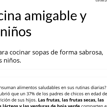
03/06/2
cina amigable y
 niños
ara cocinar sopas de forma sabrosa,
s niños.
suman alimentos saludables en sus rutinas diarias?
cubrió que un 37% de los padres de chicos en edad d
ición de sus hijos.
Las frutas, las frutas secas, las
os lácteos y las verduras de hoja verde
comparten e