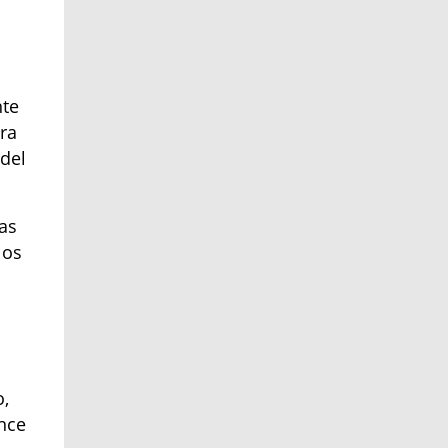
nte
ra
 del
as
los
o,
ance