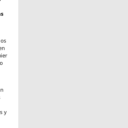
as
los
en
ier
mo
on
s
s y