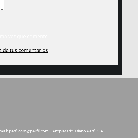
ima vez que comente.
s de tus comentarios
.
mail:
perfilcom@perfil.com
| Propietario: Diario Perfil S.A.