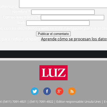
omentario
Nombre
*
Correo electrónico
*
Web
, correo electrónico y web en este navegador para la próx
t para reducir el spam.
Aprende cómo se procesan los dato
el: (5411) 7091-4921 | (5411) 7091-4922 | Editor responsable: Ursula Ures | E-