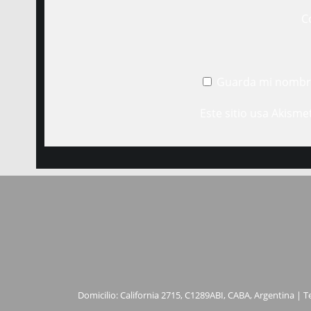
C
Guarda mi nombre
Este sitio usa Akisme
Domicilio: California 2715, C1289ABI, CABA, Argentina | T