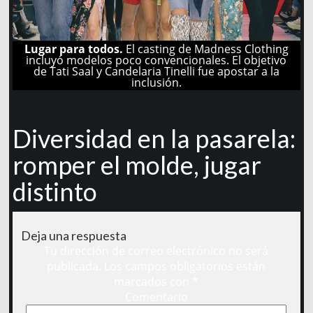
Lugar para todos.
El casting de Madness Clothing
incluyó modelos poco convencionales. El objetivo
de Tati Saal y Candelaria Tinelli fue apostar a la
inclusión.
Diversidad en la pasarela:
romper el molde, jugar
distinto
Deja una respuesta
Tu dirección de correo electrónico no será
publicada.
Los campos obligatorios están
marcados con
*
Comentario