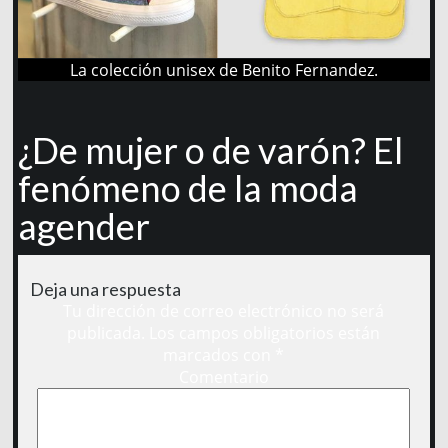
La colección unisex de Benito Fernandez.
¿De mujer o de varón? El
fenómeno de la moda
agender
Deja una respuesta
Tu dirección de correo electrónico no será
publicada.
Los campos obligatorios están
marcados con
*
Comentario