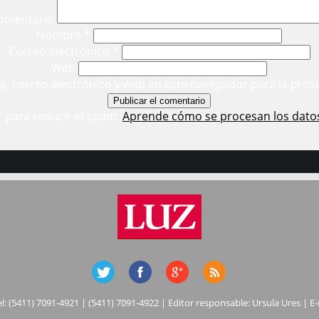
omentario
Nombre
*
Correo electrónico
*
Web
, correo electrónico y web en este navegador para la próx
t para reducir el spam.
Aprende cómo se procesan los dato
el: (5411) 7091-4921 | (5411) 7091-4922 | Editor responsable: Ursula Ures | E-