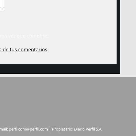
ima vez que comente.
s de tus comentarios
.
mail:
perfilcom@perfil.com
| Propietario: Diario Perfil S.A.