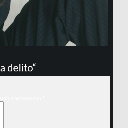
a delito“
están marcados con
*