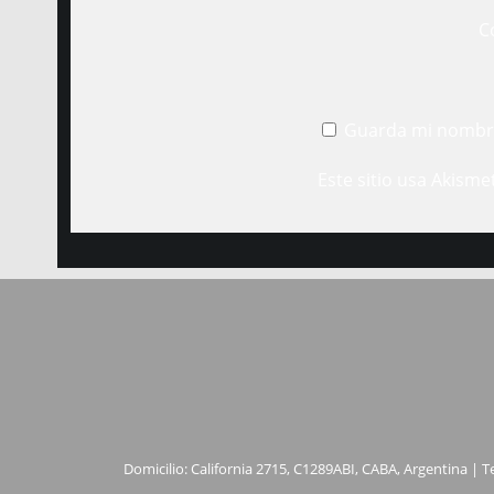
C
Guarda mi nombre
Este sitio usa Akisme
Domicilio: California 2715, C1289ABI, CABA, Argentina | T