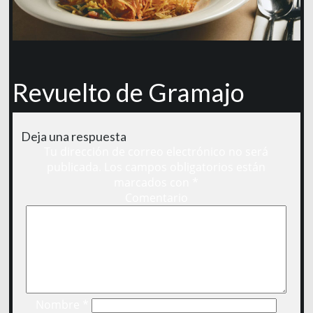
Revuelto de Gramajo
Deja una respuesta
Tu dirección de correo electrónico no será
publicada.
Los campos obligatorios están
marcados con
*
Comentario
Nombre
*