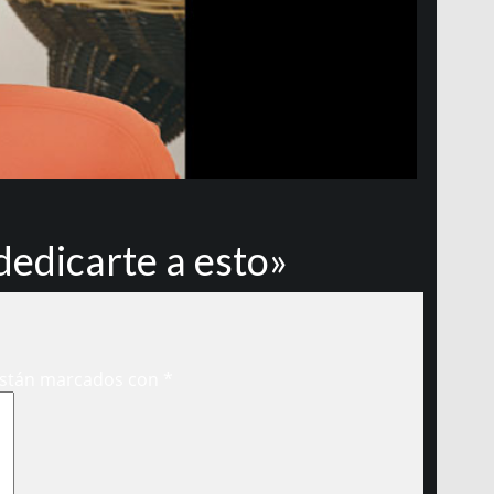
dedicarte a esto»
están marcados con
*