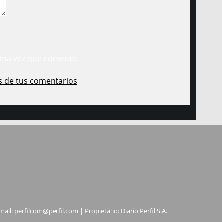
ima vez que comente.
s de tus comentarios
.
mail:
perfilcom@perfil.com
| Propietario: Diario Perfil S.A.