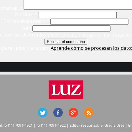
omentario
Nombre
*
Correo electrónico
*
Web
, correo electrónico y web en este navegador para la próx
t para reducir el spam.
Aprende cómo se procesan los dato
el: (5411) 7091-4921 | (5411) 7091-4922 | Editor responsable: Ursula Ures | E-