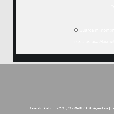
C
Guarda mi nombre
Este sitio usa Akisme
Domicilio: California 2715, C1289ABI, CABA, Argentina | T