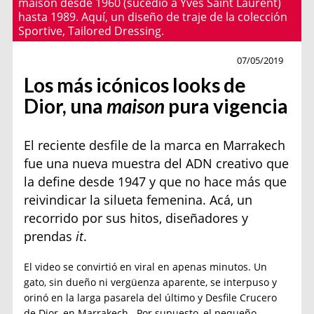
maison desde 1960 (sucedió a Yves Saint Laurent)
hasta 1989. Aquí, un diseño de traje de la colección
Sportive, Tailored Dressing.
Moda
07/05/2019
Los más icónicos looks de
Dior, una
maison
pura vigencia
El reciente desfile de la marca en Marrakech
fue una nueva muestra del ADN creativo que
la define desde 1947 y que no hace más que
reivindicar la silueta femenina. Acá, un
recorrido por sus hitos, diseñadores y
prendas
it
.
El video se convirtió en viral en apenas minutos. Un
gato, sin dueño ni vergüenza aparente, se interpuso y
orinó en la larga pasarela del último y Desfile Crucero
de Dior, en Marrakech. Por supuesto, el pequeño